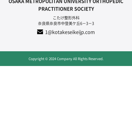
OSAKA METROPOLITAN UNIVERSITY ORTHOPEDIC
PRACTITIONER SOCIETY
こたけ整形外科
奈良県奈良市中登美ケ丘6－3－3
1@kotakeseikeijp.com
Copyright © 2024 Company All Rights Reserved.